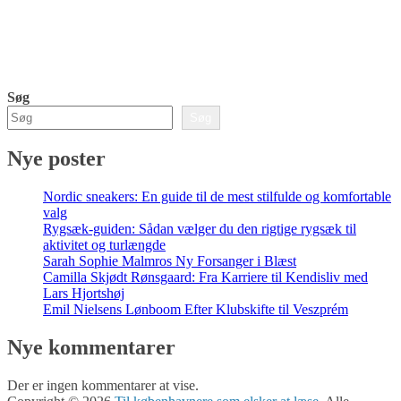
Søg
Søg
Nye poster
Nordic sneakers: En guide til de mest stilfulde og komfortable
valg
Rygsæk-guiden: Sådan vælger du den rigtige rygsæk til
aktivitet og turlængde
Sarah Sophie Malmros Ny Forsanger i Blæst
Camilla Skjødt Rønsgaard: Fra Karriere til Kendisliv med
Lars Hjortshøj
Emil Nielsens Lønboom Efter Klubskifte til Veszprém
Nye kommentarer
Der er ingen kommentarer at vise.