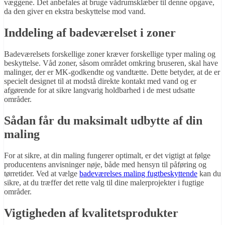
væggene. Det anbefales at bruge vådrumsklæber til denne opgave,
da den giver en ekstra beskyttelse mod vand.
Inddeling af badeværelset i zoner
Badeværelsets forskellige zoner kræver forskellige typer maling og
beskyttelse. Våd zoner, såsom området omkring bruseren, skal have
malinger, der er MK-godkendte og vandtætte. Dette betyder, at de er
specielt designet til at modstå direkte kontakt med vand og er
afgørende for at sikre langvarig holdbarhed i de mest udsatte
områder.
Sådan får du maksimalt udbytte af din
maling
For at sikre, at din maling fungerer optimalt, er det vigtigt at følge
producentens anvisninger nøje, både med hensyn til påføring og
tørretider. Ved at vælge
badeværelses maling fugtbeskyttende
kan du
sikre, at du træffer det rette valg til dine malerprojekter i fugtige
områder.
Vigtigheden af kvalitetsprodukter