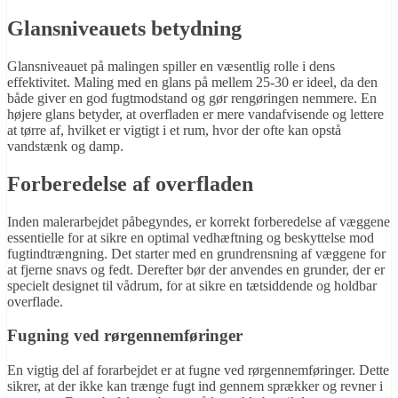
Glansniveauets betydning
Glansniveauet på malingen spiller en væsentlig rolle i dens
effektivitet. Maling med en glans på mellem 25-30 er ideel, da den
både giver en god fugtmodstand og gør rengøringen nemmere. En
højere glans betyder, at overfladen er mere vandafvisende og lettere
at tørre af, hvilket er vigtigt i et rum, hvor der ofte kan opstå
vandstænk og damp.
Forberedelse af overfladen
Inden malerarbejdet påbegyndes, er korrekt forberedelse af væggene
essentielle for at sikre en optimal vedhæftning og beskyttelse mod
fugtindtrængning. Det starter med en grundrensning af væggene for
at fjerne snavs og fedt. Derefter bør der anvendes en grunder, der er
specielt designet til vådrum, for at sikre en tætsiddende og holdbar
overflade.
Fugning ved rørgennemføringer
En vigtig del af forarbejdet er at fugne ved rørgennemføringer. Dette
sikrer, at der ikke kan trænge fugt ind gennem sprækker og revner i