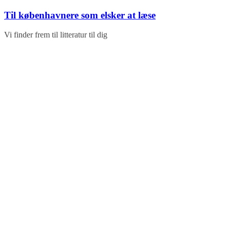
Skip
Til københavnere som elsker at læse
to
content
Vi finder frem til litteratur til dig