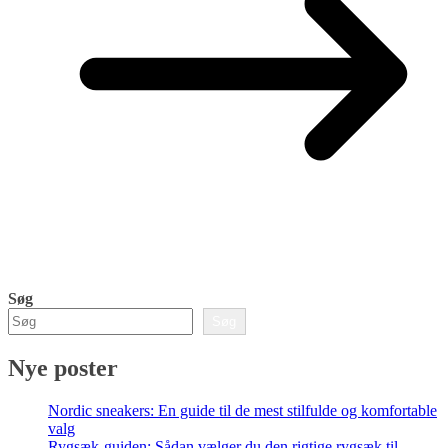
Søg
Søg
Nye poster
Nordic sneakers: En guide til de mest stilfulde og komfortable
valg
Rygsæk-guiden: Sådan vælger du den rigtige rygsæk til