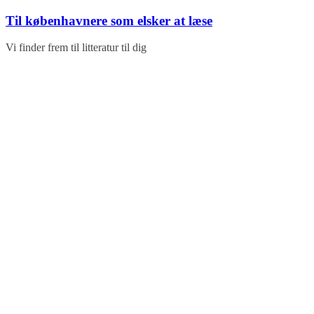
Skip
Til københavnere som elsker at læse
to
content
Vi finder frem til litteratur til dig