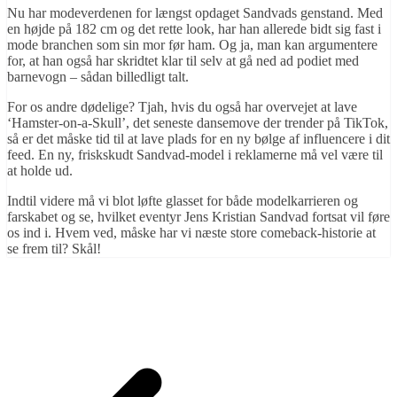
Nu har modeverdenen for længst opdaget Sandvads genstand. Med
en højde på 182 cm og det rette look, har han allerede bidt sig fast i
mode branchen som sin mor før ham. Og ja, man kan argumentere
for, at han også har skridtet klar til selv at gå ned ad podiet med
barnevogn – sådan billedligt talt.
For os andre dødelige? Tjah, hvis du også har overvejet at lave
‘Hamster-on-a-Skull’, det seneste dansemove der trender på TikTok,
så er det måske tid til at lave plads for en ny bølge af influencere i dit
feed. En ny, friskskudt Sandvad-model i reklamerne må vel være til
at holde ud.
Indtil videre må vi blot løfte glasset for både modelkarrieren og
farskabet og se, hvilket eventyr Jens Kristian Sandvad fortsat vil føre
os ind i. Hvem ved, måske har vi næste store comeback-historie at
se frem til? Skål!