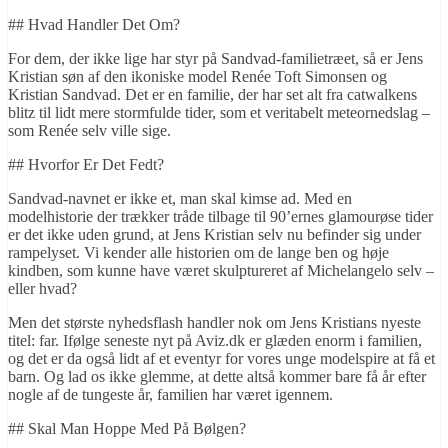
## Hvad Handler Det Om?
For dem, der ikke lige har styr på Sandvad-familietræet, så er Jens
Kristian søn af den ikoniske model Renée Toft Simonsen og
Kristian Sandvad. Det er en familie, der har set alt fra catwalkens
blitz til lidt mere stormfulde tider, som et veritabelt meteornedslag –
som Renée selv ville sige.
## Hvorfor Er Det Fedt?
Sandvad-navnet er ikke et, man skal kimse ad. Med en
modelhistorie der trækker tråde tilbage til 90’ernes glamourøse tider
er det ikke uden grund, at Jens Kristian selv nu befinder sig under
rampelyset. Vi kender alle historien om de lange ben og høje
kindben, som kunne have været skulptureret af Michelangelo selv –
eller hvad?
Men det største nyhedsflash handler nok om Jens Kristians nyeste
titel: far. Ifølge seneste nyt på Aviz.dk er glæden enorm i familien,
og det er da også lidt af et eventyr for vores unge modelspire at få et
barn. Og lad os ikke glemme, at dette altså kommer bare få år efter
nogle af de tungeste år, familien har været igennem.
## Skal Man Hoppe Med På Bølgen?