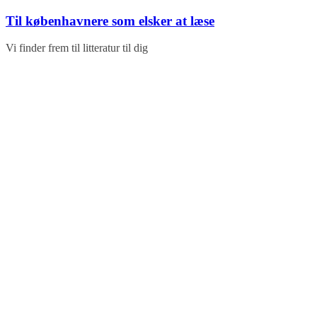
Skip
Til københavnere som elsker at læse
to
content
Vi finder frem til litteratur til dig